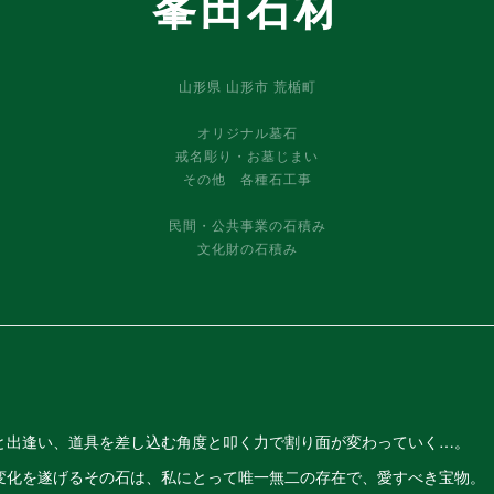
峯田石材
山形県 山形市 荒楯町
オリジナル墓石
戒名彫り・お墓じまい
その他 各種石工事
民間・公共事業の石積み
文化財の石積み
と出逢い、道具を差し込む角度と叩く力で割り面が変わっていく…。
変化を遂げるその石は、私にとって唯一無二の存在で、愛すべき宝物。